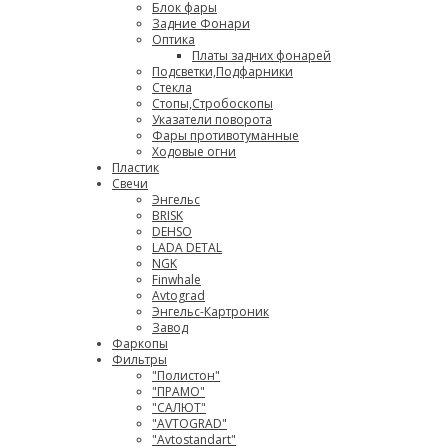
Блок фары
Задние Фонари
Оптика
Платы задних фонарей
Подсветки,Подфарники
Стекла
Стопы,Стробоскопы
Указатели поворота
Фары противотуманные
Ходовые огни
Пластик
Свечи
Энгельс
BRISK
DEHSO
LADA DETAL
NGK
Finwhale
Avtograd
Энгельс-Картроник
Завод
Фаркопы
Фильтры
"Полистон"
"ПРАМО"
"САЛЮТ"
"AVTOGRAD"
"Avtostandart"