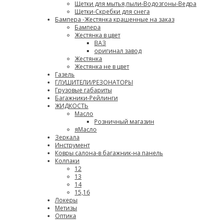
Щетки для мытья,пыли-Водозгоны-Ведра
Щетки-Скребки для снега
Бампера -Жестянка крашенные на заказ
Бампера
Жестянка в цвет
ВАЗ
оригинал завод
Жестянка
Жестянка не в цвет
Газель
ГЛУШИТЕЛИ/РЕЗОНАТОРЫ
Грузовые габариты
Багажники-Рейлинги
ЖИДКОСТЬ
Масло
Розничный магазин
яМасло
Зеркала
Инструмент
Ковры салона-в багажник-на панель
Колпаки
12
13
14
15,16
Локеры
Метизы
Оптика