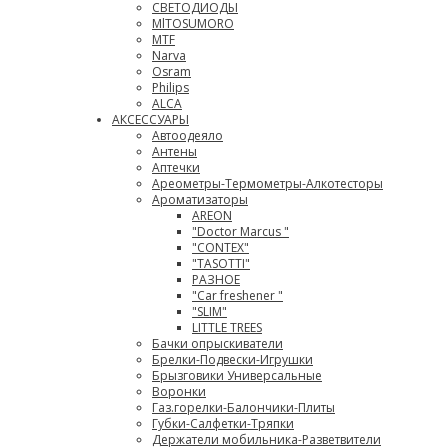
СВЕТОДИОДЫ
MlTOSUMORO
MTF
Narva
Osram
Philips
ALCA
АКСЕССУАРЫ
Автоодеяло
Антены
Аптечки
Ареометры-Термометры-Алкотесторы
Ароматизаторы
AREON
"Doctor Marcus "
"CONTEX"
"TASOTTI"
РАЗНОЕ
"Car freshener "
"SLIM"
LITTLE TREES
Бачки опрыскиватели
Брелки-Подвески-Игрушки
Брызговики Универсальные
Воронки
Газ.горелки-Балончики-Плиты
Губки-Салфетки-Тряпки
Держатели мобильника-Разветвители