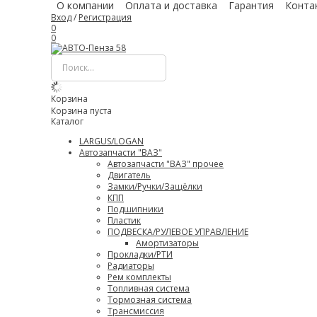
О компании
Оплата и доставка
Гарантия
Конта
Вход
/
Регистрация
0
0
Корзина
Корзина пуста
Каталог
LARGUS/LOGAN
Автозапчасти "ВАЗ"
Автозапчасти "ВАЗ" прочее
Двигатель
Замки/Ручки/Защёлки
КПП
Подшипники
Пластик
ПОДВЕСКА/РУЛЕВОЕ УПРАВЛЕНИЕ
Амортизаторы
Прокладки/РТИ
Радиаторы
Рем комплекты
Топливная система
Тормозная система
Трансмиссия