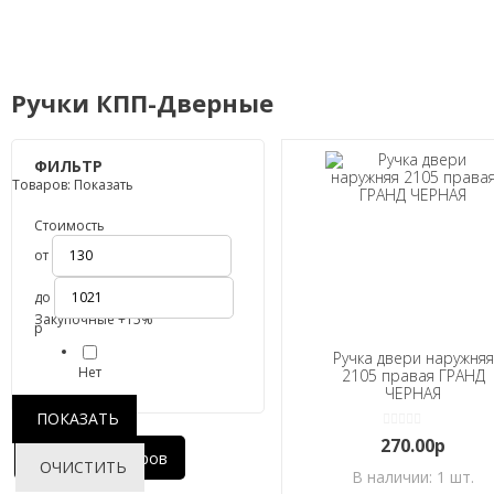
Ручки КПП-Дверные
ФИЛЬТР
Товаров:
Показать
Стоимость
от
до
Закупочные +15%
р
Ручка двери наружняя
Нет
2105 правая ГРАНД
ЧЕРНАЯ
ПОКАЗАТЬ
270.00р
Фильтр товаров
ОЧИСТИТЬ
В наличии: 1 шт.