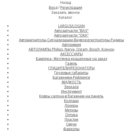
Назад
Вход
/
Регистрация
Заказать звонок
Каталог
LARGUS/LOGAN
Автозапчасти "ВАЗ"
Автозапчасти "ОКА"
Автомагнитолы-Сигнализации-Видеорегистраторы-Радары
Автохимия
АВТОЛАМПЫ Philips, Narva, Osram, Bosch, Ксенон
АКСЕССУАРЫ
Бампера -Жестянка крашенные на заказ
Газель
ГЛУШИТЕЛИ/РЕЗОНАТОРЫ
Грузовые габариты
Багажники-Рейлинги
ЖИДКОСТЬ
Зеркала
Инструмент
Ковры салона-в багажник-на панель
Колпаки
Локеры
Метизы
Оптика
Пластик
Свечи
Фаркопы