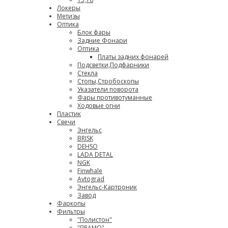
Локеры
Метизы
Оптика
Блок фары
Задние Фонари
Оптика
Платы задних фонарей
Подсветки,Подфарники
Стекла
Стопы,Стробоскопы
Указатели поворота
Фары противотуманные
Ходовые огни
Пластик
Свечи
Энгельс
BRISK
DEHSO
LADA DETAL
NGK
Finwhale
Avtograd
Энгельс-Картроник
Завод
Фаркопы
Фильтры
"Полистон"
"ПРАМО"