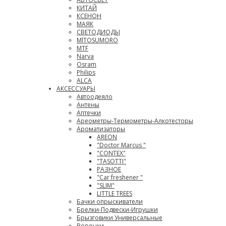
КИТАЙ
КСЕНОН
МАЯК
СВЕТОДИОДЫ
MlTOSUMORO
MTF
Narva
Osram
Philips
ALCA
АКСЕССУАРЫ
Автоодеяло
Антены
Аптечки
Ареометры-Термометры-Алкотесторы
Ароматизаторы
AREON
"Doctor Marcus "
"CONTEX"
"TASOTTI"
РАЗНОЕ
"Car freshener "
"SLIM"
LITTLE TREES
Бачки опрыскиватели
Брелки-Подвески-Игрушки
Брызговики Универсальные
Воронки