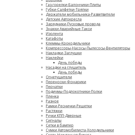
Газ.горелки-Балончики-Плиты
Губки-Салфетки-Тряпки
Держатели мобильника-Разветвители
Детские Автокресла
Зарядники-Пусковые провода
Знакки Аварийные-Такси
Изолента
Катафоты
Клеммы-Крокодильчики
Компрессоры-Насосы-Пылесосы-Вентиляторы
Накладки-Заглушки
Наклейки
День победы
Насадки на глушитель
День победы
Огнетушители
Переноски-Фонарики
Перчатки
Подиумы-Подлокотники-Полки
Пленка
Разное
Рамки-Реснички-Решетки
Растяжки
Ручки КПП-Дверные
Сигналы
Сетки в бампер
Сумки Автомобилиста-Холодильники
Скотч-Наждачная бумага