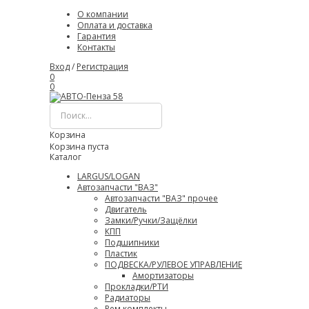
О компании
Оплата и доставка
Гарантия
Контакты
Вход
/
Регистрация
0
0
Корзина
Корзина пуста
Каталог
LARGUS/LOGAN
Автозапчасти "ВАЗ"
Автозапчасти "ВАЗ" прочее
Двигатель
Замки/Ручки/Защёлки
КПП
Подшипники
Пластик
ПОДВЕСКА/РУЛЕВОЕ УПРАВЛЕНИЕ
Амортизаторы
Прокладки/РТИ
Радиаторы
Рем комплекты