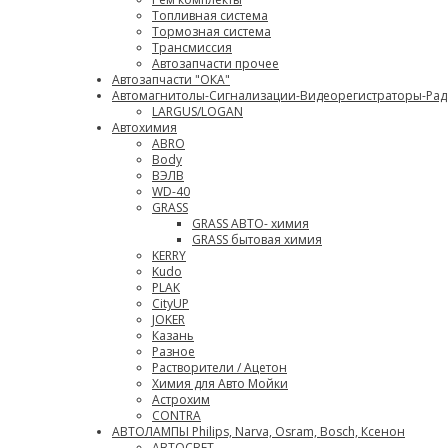
Топливная система
Тормозная система
Трансмиссия
Автозапчасти прочее
Автозапчасти "ОКА"
Автомагнитолы-Сигнализации-Видеорегистраторы-Ра
LARGUS/LOGAN
Автохимия
ABRO
Body
ВЭЛВ
WD-40
GRASS
GRASS АВТО- химия
GRASS бытовая химия
KERRY
Kudo
PLAK
CityUP
JOKER
Казань
Разное
Растворители / Ацетон
Химия для Авто Мойки
Астрохим
CONTRA
АВТОЛАМПЫ Philips, Narva, Osram, Bosch, Ксенон
АВТОСВЕТ