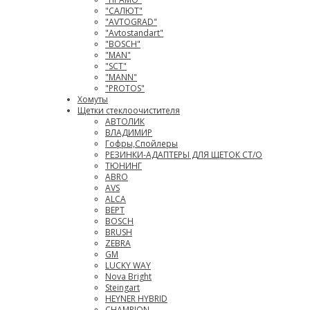
"САЛЮТ"
"AVTOGRAD"
"Avtostandart"
"BOSCH"
"MAN"
"SCT"
"MANN"
"PROTOS"
Хомуты
Щетки стеклоочистителя
АВТОЛИК
ВЛАДИМИР
Гофры,Спойлеры
РЕЗИНКИ-АДАПТЕРЫ ДЛЯ ЩЕТОК СТ/О
ТЮНИНГ
АВRO
AVS
ALCA
ВЕРТ
BOSCH
BRUSH
ZEBRA
GM
LUCKY WAY
Nova Bright
Steingart
HEYNER HYBRID
CHAMPION