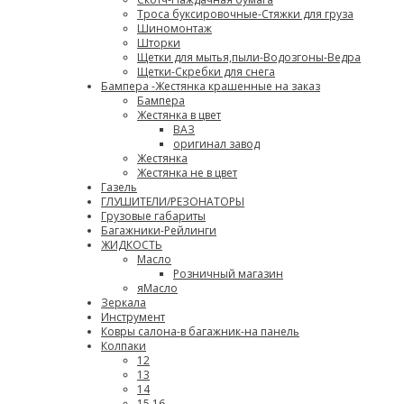
Троса буксировочные-Стяжки для груза
Шиномонтаж
Шторки
Щетки для мытья,пыли-Водозгоны-Ведра
Щетки-Скребки для снега
Бампера -Жестянка крашенные на заказ
Бампера
Жестянка в цвет
ВАЗ
оригинал завод
Жестянка
Жестянка не в цвет
Газель
ГЛУШИТЕЛИ/РЕЗОНАТОРЫ
Грузовые габариты
Багажники-Рейлинги
ЖИДКОСТЬ
Масло
Розничный магазин
яМасло
Зеркала
Инструмент
Ковры салона-в багажник-на панель
Колпаки
12
13
14
15,16