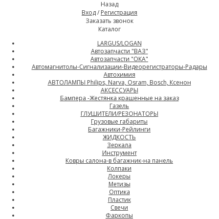
Назад
Вход
/
Регистрация
Заказать звонок
Каталог
LARGUS/LOGAN
Автозапчасти "ВАЗ"
Автозапчасти "ОКА"
Автомагнитолы-Сигнализации-Видеорегистраторы-Радары
Автохимия
АВТОЛАМПЫ Philips, Narva, Osram, Bosch, Ксенон
АКСЕССУАРЫ
Бампера -Жестянка крашенные на заказ
Газель
ГЛУШИТЕЛИ/РЕЗОНАТОРЫ
Грузовые габариты
Багажники-Рейлинги
ЖИДКОСТЬ
Зеркала
Инструмент
Ковры салона-в багажник-на панель
Колпаки
Локеры
Метизы
Оптика
Пластик
Свечи
Фаркопы