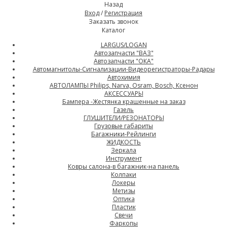
Назад
Вход
/
Регистрация
Заказать звонок
Каталог
LARGUS/LOGAN
Автозапчасти "ВАЗ"
Автозапчасти "ОКА"
Автомагнитолы-Сигнализации-Видеорегистраторы-Радары
Автохимия
АВТОЛАМПЫ Philips, Narva, Osram, Bosch, Ксенон
АКСЕССУАРЫ
Бампера -Жестянка крашенные на заказ
Газель
ГЛУШИТЕЛИ/РЕЗОНАТОРЫ
Грузовые габариты
Багажники-Рейлинги
ЖИДКОСТЬ
Зеркала
Инструмент
Ковры салона-в багажник-на панель
Колпаки
Локеры
Метизы
Оптика
Пластик
Свечи
Фаркопы