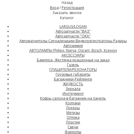
Назад
Вход
/
Регистрация
Заказать звонок
Каталог
LARGUS/LOGAN
Автозапчасти "ВАЗ"
Автозапчасти "ОКА"
Автомагнитолы-Сигнализации-Видеорегистраторы-Радары
Автохимия
АВТОЛАМПЫ Philips, Narva, Osram, Bosch, Ксенон
АКСЕССУАРЫ
Бампера -Жестянка крашенные на заказ
Газель
ГЛУШИТЕЛИ/РЕЗОНАТОРЫ
Грузовые габариты
Багажники-Рейлинги
ЖИДКОСТЬ
Зеркала
Инструмент
Ковры салона-в багажник-на панель
Колпаки
Локеры
Метизы
Оптика
Пластик
Свечи
Фаркопы