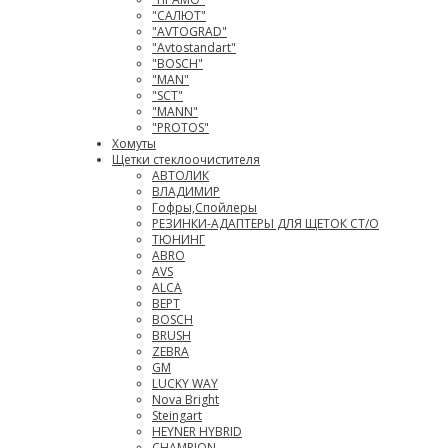
"САЛЮТ"
"AVTOGRAD"
"Avtostandart"
"BOSCH"
"MAN"
"SCT"
"MANN"
"PROTOS"
Хомуты
Щетки стеклоочистителя
АВТОЛИК
ВЛАДИМИР
Гофры,Спойлеры
РЕЗИНКИ-АДАПТЕРЫ ДЛЯ ЩЕТОК СТ/О
ТЮНИНГ
АВRO
AVS
ALCA
ВЕРТ
BOSCH
BRUSH
ZEBRA
GM
LUCKY WAY
Nova Bright
Steingart
HEYNER HYBRID
CHAMPION