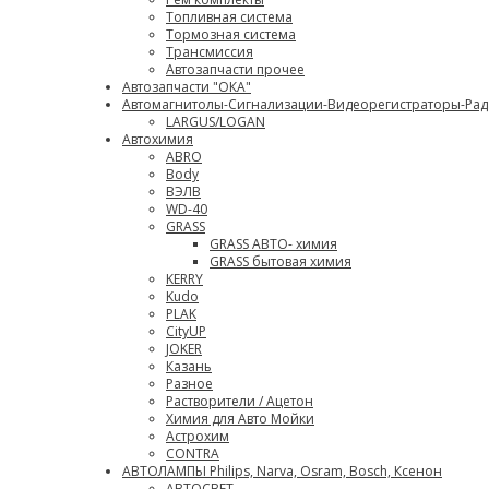
Топливная система
Тормозная система
Трансмиссия
Автозапчасти прочее
Автозапчасти "ОКА"
Автомагнитолы-Сигнализации-Видеорегистраторы-Ра
LARGUS/LOGAN
Автохимия
ABRO
Body
ВЭЛВ
WD-40
GRASS
GRASS АВТО- химия
GRASS бытовая химия
KERRY
Kudo
PLAK
CityUP
JOKER
Казань
Разное
Растворители / Ацетон
Химия для Авто Мойки
Астрохим
CONTRA
АВТОЛАМПЫ Philips, Narva, Osram, Bosch, Ксенон
АВТОСВЕТ