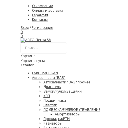
О компании
Оплата и доставка
Гарантия
Контакты
Вход
/
Регистрация
0
0
Корзина
Корзина пуста
Каталог
LARGUS/LOGAN
Автозапчасти "ВАЗ"
Автозапчасти "ВАЗ" прочее
Двигатель
Замки/Ручки/Защёлки
КПП
Подшипники
Пластик
ПОДВЕСКА/РУЛЕВОЕ УПРАВЛЕНИЕ
Амортизаторы
Прокладки/РТИ
Радиаторы
Рем комплекты