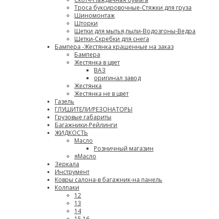
Троса буксировочные-Стяжки для груза
Шиномонтаж
Шторки
Щетки для мытья,пыли-Водозгоны-Ведра
Щетки-Скребки для снега
Бампера -Жестянка крашенные на заказ
Бампера
Жестянка в цвет
ВАЗ
оригинал завод
Жестянка
Жестянка не в цвет
Газель
ГЛУШИТЕЛИ/РЕЗОНАТОРЫ
Грузовые габариты
Багажники-Рейлинги
ЖИДКОСТЬ
Масло
Розничный магазин
яМасло
Зеркала
Инструмент
Ковры салона-в багажник-на панель
Колпаки
12
13
14
15,16