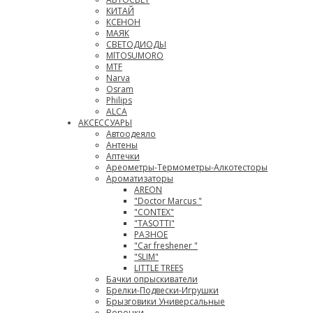
КИТАЙ
КСЕНОН
МАЯК
СВЕТОДИОДЫ
MlTOSUMORO
MTF
Narva
Osram
Philips
ALCA
АКСЕССУАРЫ
Автоодеяло
Антены
Аптечки
Ареометры-Термометры-Алкотесторы
Ароматизаторы
AREON
"Doctor Marcus "
"CONTEX"
"TASOTTI"
РАЗНОЕ
"Car freshener "
"SLIM"
LITTLE TREES
Бачки опрыскиватели
Брелки-Подвески-Игрушки
Брызговики Универсальные
Воронки