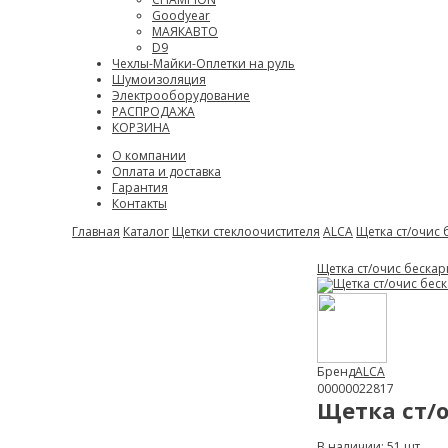
Goodyear
МАЯКАВТО
D9
Чехлы-Майки-Оплетки на руль
Шумоизоляция
Электрооборудование
РАСПРОДАЖА
КОРЗИНА
О компании
Оплата и доставка
Гарантия
Контакты
Главная
Каталог
Щетки стеклоочистителя
ALCA
Щетка ст/очис 
Щетка ст/очис бескар
Бренд
ALCA
00000022817
Щетка ст/о
В наличии: 51 шт.