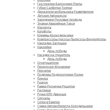
Газ.горелки-Балончики-Плиты
Губки-Салфетки-Тряпки
Держатели мобильника-Разветвители
Детские Автокресла
Зарядники-Пусковые провода
Знакки Аварийные-Такси
Изолента
Катафоты
Клеммы-Крокодильчики
Компрессоры-Насосы-Пылесосы-Вентиляторы
Накладки-Заглушки
Наклейки
День победы
Насадки на глушитель
День победы
Огнетушители
Переноски-Фонарики
Перчатки
Подиумы-Подлокотники-Полки
Пленка
Разное
Рамки-Реснички-Решетки
Растяжки
Ручки КПП-Дверные
Сигналы
Сетки в бампер
Сумки Автомобилиста-Холодильники
Скотч-Наждачная бумага