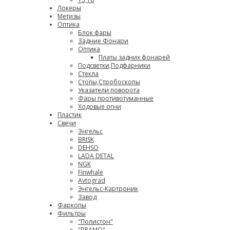
Локеры
Метизы
Оптика
Блок фары
Задние Фонари
Оптика
Платы задних фонарей
Подсветки,Подфарники
Стекла
Стопы,Стробоскопы
Указатели поворота
Фары противотуманные
Ходовые огни
Пластик
Свечи
Энгельс
BRISK
DEHSO
LADA DETAL
NGK
Finwhale
Avtograd
Энгельс-Картроник
Завод
Фаркопы
Фильтры
"Полистон"
"ПРАМО"