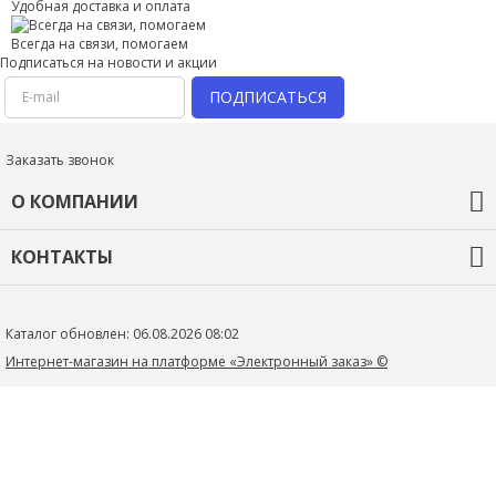
Правила оформления отзывов
Удобная доставка и оплата
Всегда на связи, помогаем
Подписаться на новости и акции
ПОДПИСАТЬСЯ
Заказать звонок
О КОМПАНИИ
О компании
КОНТАКТЫ
Оплата и доставка
Гарантия
oleg58k@rambler.ru
Новости
Контакты
Пензенская обл., г. Пенза
ул Литвинова 20
Введите код с картинки:
Каталог обновлен: 06.08.2026 08:02
*
Политика конфиденциальности
Интернет-магазин на платформе «Электронный заказ» ©
Я даю согласие на обработку моих персональных данных
ОПУБЛИКОВАТЬ