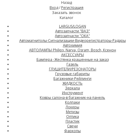
Назад
Вход
/
Регистрация
Заказать звонок
Каталог
LARGUS/LOGAN
Автозапчасти "ВАЗ"
Автозапчасти "ОКА"
Автомагнитолы-Сигнализации-Видеорегистраторы-Радары
Автохимия
АВТОЛАМПЫ Philips, Narva, Osram, Bosch, Ксенон
АКСЕССУАРЫ
Бампера -Жестянка крашенные на заказ
Газель
ГЛУШИТЕЛИ/РЕЗОНАТОРЫ
Грузовые габариты
Багажники-Рейлинги
ЖИДКОСТЬ
Зеркала
Инструмент
Ковры салона-в багажник-на панель
Колпаки
Локеры
Метизы
Оптика
Пластик
Свечи
Фаркопы