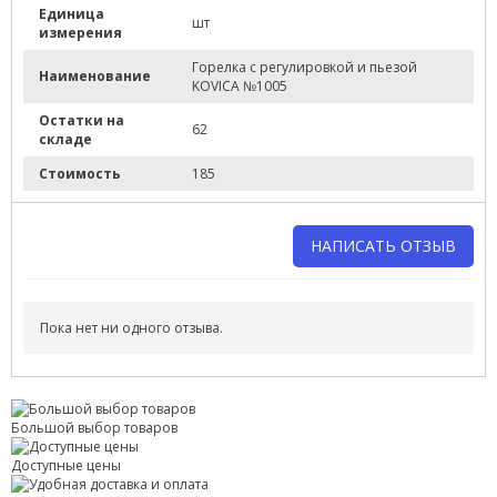
Единица
шт
измерения
Горелка с регулировкой и пьезой
Наименование
KOVICA №1005
Остатки на
62
складе
Стоимость
185
НАПИСАТЬ ОТЗЫВ
Напишите отзыв о товаре или магазине
, чтобы будущие
покупатели не ошиблись в своем выборе.
Пока нет ни одного отзыва.
Сервис
. Как с вами общались менеджеры? Ответили на все
вопросы и помогли выбрать товар?
Доставка
. Как был упакован товар? Доставили ли его вам в
Большой выбор товаров
оговоренный срок?
Доступные цены
Товар
. Качественный? Какие его плюсы и минусы?