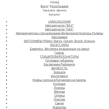
Назад
Вход
/
Регистрация
Заказать звонок
Каталог
LARGUS/LOGAN
Автозапчасти "ВАЗ"
Автозапчасти "ОКА"
Автомагнитолы-Сигнализации-Видеорегистраторы-Радары
Автохимия
АВТОЛАМПЫ Philips, Narva, Osram, Bosch, Ксенон
АКСЕССУАРЫ
Бампера -Жестянка крашенные на заказ
Газель
ГЛУШИТЕЛИ/РЕЗОНАТОРЫ
Грузовые габариты
Багажники-Рейлинги
ЖИДКОСТЬ
Зеркала
Инструмент
Ковры салона-в багажник-на панель
Колпаки
Локеры
Метизы
Оптика
Пластик
Свечи
Фаркопы