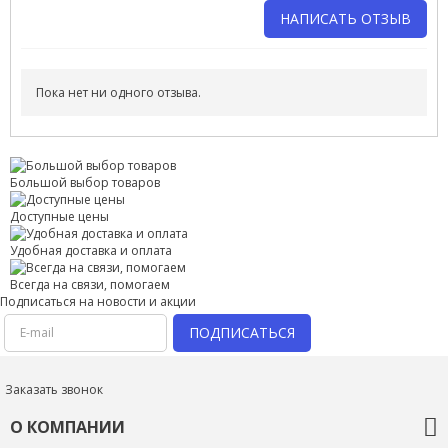
НАПИСАТЬ ОТЗЫВ
Напишите отзыв о товаре или магазине
, чтобы будущие
покупатели не ошиблись в своем выборе.
Пока нет ни одного отзыва.
Сервис
. Как с вами общались менеджеры? Ответили на все
вопросы и помогли выбрать товар?
Доставка
. Как был упакован товар? Доставили ли его вам в
Большой выбор товаров
оговоренный срок?
Доступные цены
Товар
. Качественный? Какие его плюсы и минусы?
Правила оформления отзывов
Удобная доставка и оплата
Всегда на связи, помогаем
Подписаться на новости и акции
ПОДПИСАТЬСЯ
Заказать звонок
О КОМПАНИИ