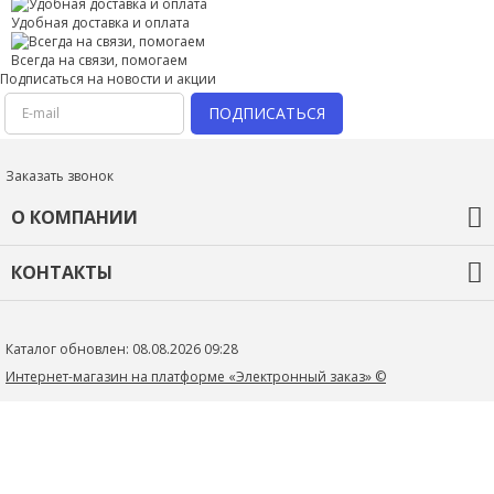
Правила оформления отзывов
Удобная доставка и оплата
Всегда на связи, помогаем
Подписаться на новости и акции
ПОДПИСАТЬСЯ
Заказать звонок
О КОМПАНИИ
О компании
КОНТАКТЫ
Оплата и доставка
Гарантия
oleg58k@rambler.ru
Новости
Контакты
Пензенская обл., г. Пенза
ул Литвинова 20
Введите код с картинки:
Каталог обновлен: 08.08.2026 09:28
*
Политика конфиденциальности
Интернет-магазин на платформе «Электронный заказ» ©
Я даю согласие на обработку моих персональных данных