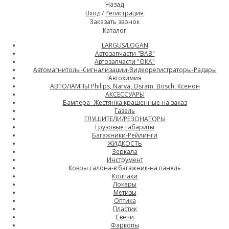
Назад
Вход
/
Регистрация
Заказать звонок
Каталог
LARGUS/LOGAN
Автозапчасти "ВАЗ"
Автозапчасти "ОКА"
Автомагнитолы-Сигнализации-Видеорегистраторы-Радары
Автохимия
АВТОЛАМПЫ Philips, Narva, Osram, Bosch, Ксенон
АКСЕССУАРЫ
Бампера -Жестянка крашенные на заказ
Газель
ГЛУШИТЕЛИ/РЕЗОНАТОРЫ
Грузовые габариты
Багажники-Рейлинги
ЖИДКОСТЬ
Зеркала
Инструмент
Ковры салона-в багажник-на панель
Колпаки
Локеры
Метизы
Оптика
Пластик
Свечи
Фаркопы