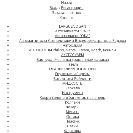
Назад
Вход
/
Регистрация
Заказать звонок
Каталог
LARGUS/LOGAN
Автозапчасти "ВАЗ"
Автозапчасти "ОКА"
Автомагнитолы-Сигнализации-Видеорегистраторы-Радары
Автохимия
АВТОЛАМПЫ Philips, Narva, Osram, Bosch, Ксенон
АКСЕССУАРЫ
Бампера -Жестянка крашенные на заказ
Газель
ГЛУШИТЕЛИ/РЕЗОНАТОРЫ
Грузовые габариты
Багажники-Рейлинги
ЖИДКОСТЬ
Зеркала
Инструмент
Ковры салона-в багажник-на панель
Колпаки
Локеры
Метизы
Оптика
Пластик
Свечи
Фаркопы